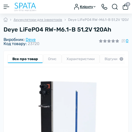
0
Клієнту
Акумулятори для інверторів
Deye LiFePO4 RW-M6.1-B 51,2V 120Ah
Deye LiFePO4 RW-M6.1-B 51,2V 120Ah
Виробник:
Deye
0
Код товару:
23720
Все про товар
Опис
Характеристики
Відгуки
0