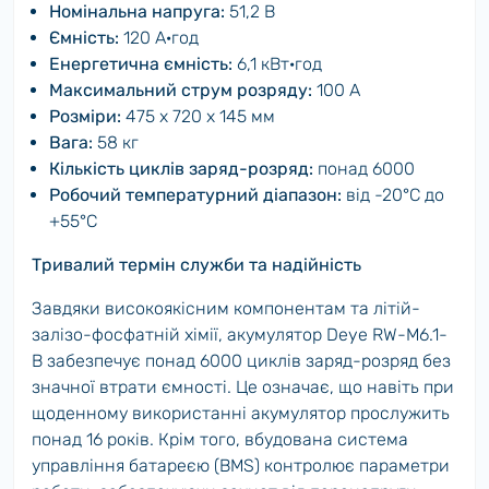
Номінальна напруга:
51,2 В
Ємність:
120 А·год
Енергетична ємність:
6,1 кВт·год
Максимальний струм розряду:
100 А
Розміри:
475 x 720 x 145 мм
Вага:
58 кг
Кількість циклів заряд-розряд:
понад 6000
Робочий температурний діапазон:
від -20°C до
+55°C
Тривалий термін служби та надійність
Завдяки високоякісним компонентам та літій-
залізо-фосфатній хімії, акумулятор Deye RW-M6.1-
B забезпечує понад 6000 циклів заряд-розряд без
значної втрати ємності. Це означає, що навіть при
щоденному використанні акумулятор прослужить
понад 16 років. Крім того, вбудована система
управління батареєю (BMS) контролює параметри