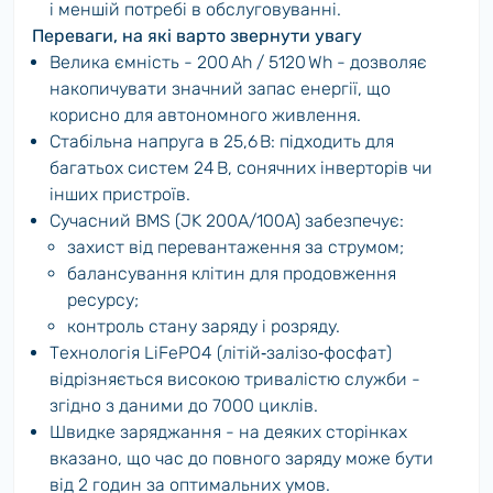
і меншій потребі в обслуговуванні.
Переваги, на які варто звернути увагу
Велика ємність - 200 Ah / 5120 Wh - дозволяє
накопичувати значний запас енергії, що
корисно для автономного живлення.
Стабільна напруга в 25,6 В: підходить для
багатьох систем 24 В, сонячних інверторів чи
інших пристроїв.
Сучасний BMS (JK 200A/100A) забезпечує:
захист від перевантаження за струмом;
балансування клітин для продовження
ресурсу;
контроль стану заряду і розряду.
Технологія LiFePO4 (літій‑залізо‑фосфат)
відрізняється високою тривалістю служби -
згідно з даними до 7000 циклів.
Швидке заряджання - на деяких сторінках
вказано, що час до повного заряду може бути
від 2 годин за оптимальних умов.