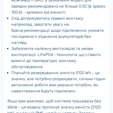
можливості BMS: у зазначеній моделі для
зарядки рекомендовано не більше 0,5C (в зразку
100 А) - залежно від ємності.
Слід дотримуватись правил монтажу:
наприклад, звертати увагу на
бренд‑рекомендації щодо підключення, уникати
послідовного з’єднання акумуляторів без
нагляду.
Забезпечте належну вентиляцію та умови
експлуатації: LiFePO4 ‑ технологія, що ставить
вимоги до температури, монтажу,
обслуговування.
Плануйте резервування: ємність 5120 Wh - це
значно, але потрібно розрахувати, скільки годин
автономної роботи вам реально потрібно, які
навантаження будуть підключені.
Якщо вам важливо, щоб система працювала без
збоїв - ця модель пропонує значну ємність (5120