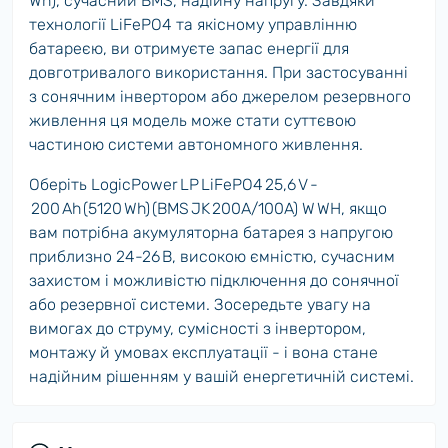
Wh), сучасний BMS, надійну напругу. Завдяки
технології LiFePO4 та якісному управлінню
батареєю, ви отримуєте запас енергії для
довготривалого використання. При застосуванні
з сонячним інвертором або джерелом резервного
живлення ця модель може стати суттєвою
частиною системи автономного живлення.
Оберіть LogicPower LP LiFePO4 25,6 V -
200 Ah (5120 Wh) (BMS JK 200A/100A) W WH, якщо
вам потрібна акумуляторна батарея з напругою
приблизно 24-26 В, високою ємністю, сучасним
захистом і можливістю підключення до сонячної
або резервної системи. Зосередьте увагу на
вимогах до струму, сумісності з інвертором,
монтажу й умовах експлуатації - і вона стане
надійним рішенням у вашій енергетичній системі.