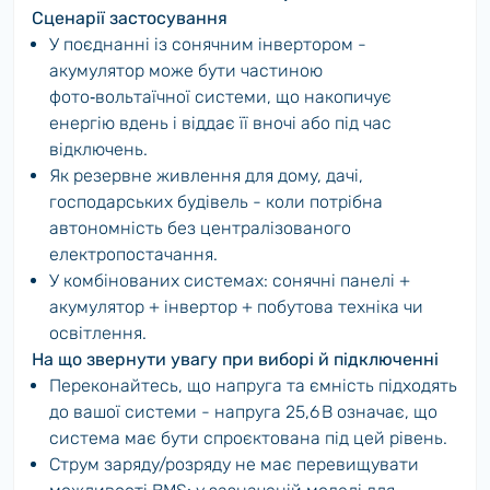
Сценарії застосування
У поєднанні із сонячним інвертором -
акумулятор може бути частиною
фото‑вольтаїчної системи, що накопичує
енергію вдень і віддає її вночі або під час
відключень.
Як резервне живлення для дому, дачі,
господарських будівель - коли потрібна
автономність без централізованого
електропостачання.
У комбінованих системах: сонячні панелі +
акумулятор + інвертор + побутова техніка чи
освітлення.
На що звернути увагу при виборі й підключенні
Переконайтесь, що напруга та ємність підходять
до вашої системи - напруга 25,6 В означає, що
система має бути спроєктована під цей рівень.
Струм заряду/розряду не має перевищувати