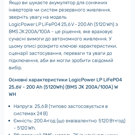
Якщо ви шукаєте акумулятор для сонячних
інверторів чи систем резервного живлення,
зверніть увагу на модель
LogicPower LP LiFePO4 25,6 V - 200 Ah (5120 Wh) з
BMS JK 200A/100A - це рішення, яке враховує
сучасні вимоги до автономного живлення. У
цьому описі розкрито ключові характеристики,
сценарії застосування, переваги та уваги до
підключення, аби ви могли зробити свідомий
вибір.
Основні характеристики LogicPower LP LiFePO4
25,6V - 200 Ah (5120Wh) (BMS JK 200A/100А) W
WH
Напруга: 25,6 В (типово застосовується в
системах 24 В)
Ємність: 200 А·год (що еквівалентно 5120 Вт·год)
- 5120 Wh.