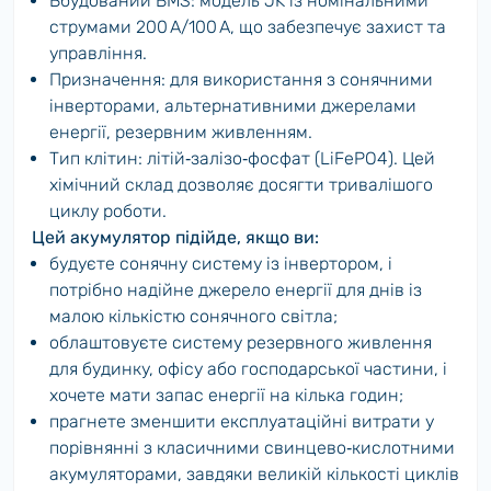
Вбудований BMS: модель JK із номінальними
струмами 200 А/100 А, що забезпечує захист та
управління.
Призначення: для використання з сонячними
інверторами, альтернативними джерелами
енергії, резервним живленням.
Тип клітин: літій‑залізо‑фосфат (LiFePO4). Цей
хімічний склад дозволяє досягти тривалішого
циклу роботи.
Цей акумулятор підійде, якщо ви:
будуєте сонячну систему із інвертором, і
потрібно надійне джерело енергії для днів із
малою кількістю сонячного світла;
облаштовуєте систему резервного живлення
для будинку, офісу або господарської частини, і
хочете мати запас енергії на кілька годин;
прагнете зменшити експлуатаційні витрати у
порівнянні з класичними свинцево‑кислотними
акумуляторами, завдяки великій кількості циклів