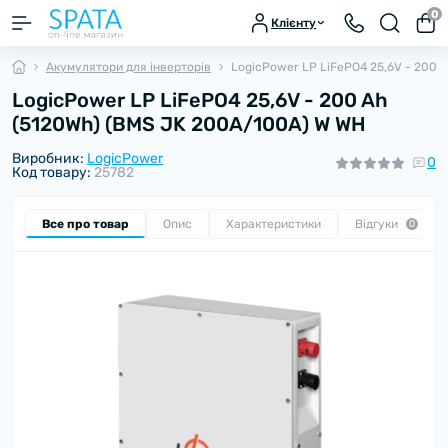
0
Клієнту
Акумулятори для інверторів
LogicPower LP LiFePO4 25,6V - 200 
LogicPower LP LiFePO4 25,6V - 200 Ah
(5120Wh) (BMS JK 200A/100А) W WH
Виробник:
LogicPower
0
Код товару:
25782
Все про товар
Опис
Характеристики
Відгуки
0