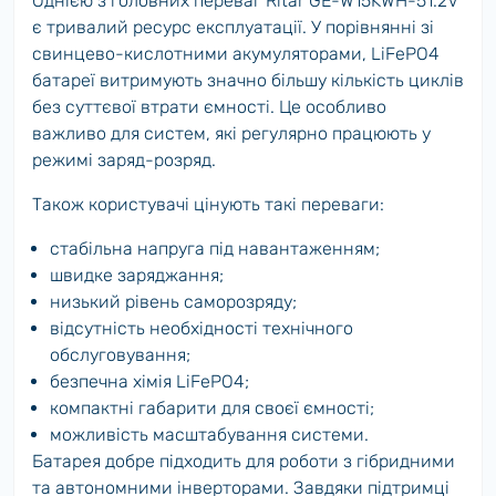
Однією з головних переваг Ritar GE-W15KWH-51.2V
є тривалий ресурс експлуатації. У порівнянні зі
свинцево-кислотними акумуляторами, LiFePO4
батареї витримують значно більшу кількість циклів
без суттєвої втрати ємності. Це особливо
важливо для систем, які регулярно працюють у
режимі заряд-розряд.
Також користувачі цінують такі переваги:
стабільна напруга під навантаженням;
швидке заряджання;
низький рівень саморозряду;
відсутність необхідності технічного
обслуговування;
безпечна хімія LiFePO4;
компактні габарити для своєї ємності;
можливість масштабування системи.
Батарея добре підходить для роботи з гібридними
та автономними інверторами. Завдяки підтримці