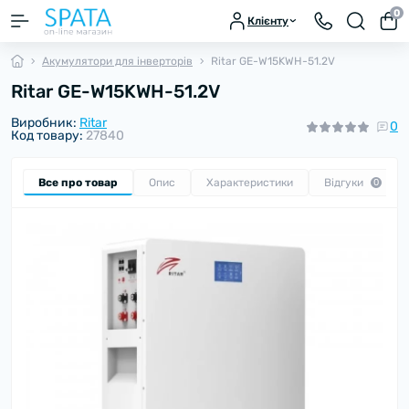
0
Клієнту
Акумулятори для інверторів
Ritar GE-W15KWH-51.2V
Ritar GE-W15KWH-51.2V
Виробник:
Ritar
0
Код товару:
27840
Все про товар
Опис
Характеристики
Відгуки
0