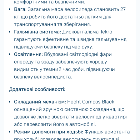
комфортними та безпечними.
Вага:
Загальна маса велосипеда становить 27
кг, що робить його достатньо легким для
транспортування та зберігання.
Гальмівна система:
Дискові гальма Tekro
гарантують ефективне та швидке гальмування,
підвищуючи безпеку під час руху.
Освітлення:
Вбудовані світлодіодні фари
спереду та ззаду забезпечують хорошу
видимість у темний час доби, підвищуючи
безпеку велосипедиста.
Додаткові особливості:
Складаний механізм:
Hecht Compos Black
оснащений зручною системою складання, що
дозволяє легко зберігати велосипед у квартирі
або перевозити його в автомобілі.
Режим допомоги при ходьбі:
Функція асистента
при ходьбі дозволяє велосипеду рухатися зі