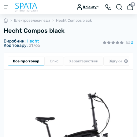
0
Клієнту
Електровелосипеди
Hecht Compos black
Hecht Compos black
Виробник:
Hecht
0
Код товару:
21765
Все про товар
Опис
Характеристики
Відгуки
0