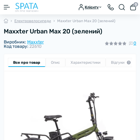
0
Клієнту
Електровелосипеди
Maxxter Urban Max 20 (зелений)
Maxxter Urban Max 20 (зелений)
Виробник:
Maxxter
0
Код товару:
22610
Все про товар
Опис
Характеристики
Відгуки
0