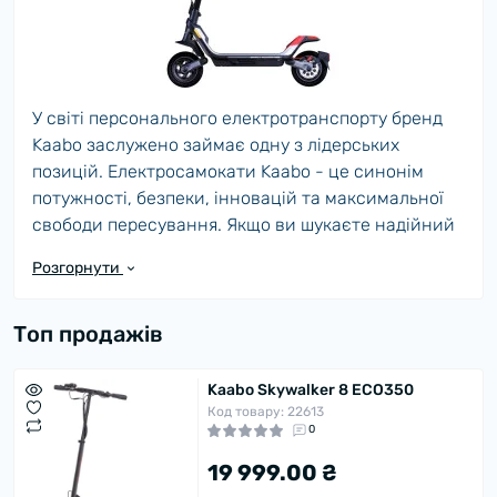
У світі персонального електротранспорту бренд
Kaabo заслужено займає одну з лідерських
позицій. Електросамокати Kaabo - це синонім
потужності, безпеки, інновацій та максимальної
свободи пересування. Якщо ви шукаєте надійний
електросамокат для міста чи позашляхових
Розгорнути
маршрутів, який поєднує стильний дизайн,
технологічність і виняткову якість - техніка від
Топ продажів
Kaabo стане ідеальним вибором.
Чому варто обрати саме Kaabo?
Kaabo Skywalker 8 ECO350
Код товару: 22613
Бренд Kaabo заснований у Китаї, проте відомий у
0
всьому світі завдяки високим стандартам
19 999.00 ₴
виробництва і постійному вдосконаленню