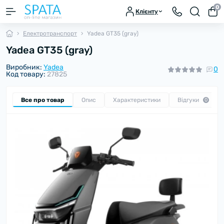
0
Клієнту
Електротранспорт
Yadea GT35 (gray)
Yadea GT35 (gray)
Виробник:
Yadea
0
Код товару:
27825
Все про товар
Опис
Характеристики
Відгуки
0