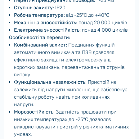
Перетин приєднуваних проводів:
1-25 мм²
Ступінь захисту:
IP20
Робоча температура:
від -25°C до +40°C
Механічна зносостійкість:
понад 20 000 циклів
Електрична зносостійкість:
понад 4 000 циклів
Особливості та переваги:
Комбінований захист:
Поєднання функцій
автоматичного вимикача та ПЗВ дозволяє
ефективно захищати електромережу від
коротких замикань, перевантажень та струмів
витоку.
Функціональна незалежність:
Пристрій не
залежить від напруги живлення, що забезпечує
стабільну роботу навіть при коливаннях
напруги.
Морозостійкість:
Здатність працювати при
низьких температурах до -25°C дозволяє
використовувати пристрій у різних кліматичних
умовах.