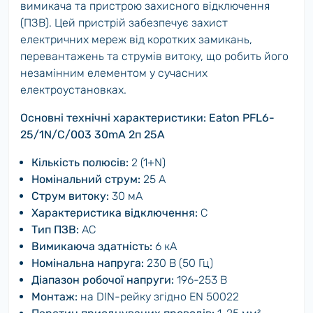
вимикача та пристрою захисного відключення
(ПЗВ). Цей пристрій забезпечує захист
електричних мереж від коротких замикань,
перевантажень та струмів витоку, що робить його
незамінним елементом у сучасних
електроустановках.
Основні технічні характеристики: Eaton PFL6-
25/1N/C/003 30mA 2п 25A
Кількість полюсів:
2 (1+N)
Номінальний струм:
25 А
Струм витоку:
30 мА
Характеристика відключення:
C
Тип ПЗВ:
AC
Вимикаюча здатність:
6 кА
Номінальна напруга:
230 В (50 Гц)
Діапазон робочої напруги:
196-253 В
Монтаж:
на DIN-рейку згідно EN 50022