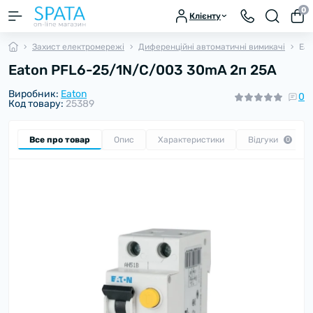
0
Клієнту
Захист електромережі
Диференційні автоматичні вимикачі
Eat
Eaton PFL6-25/1N/C/003 30mA 2п 25A
Виробник:
Eaton
0
Код товару:
25389
Все про товар
Опис
Характеристики
Відгуки
0