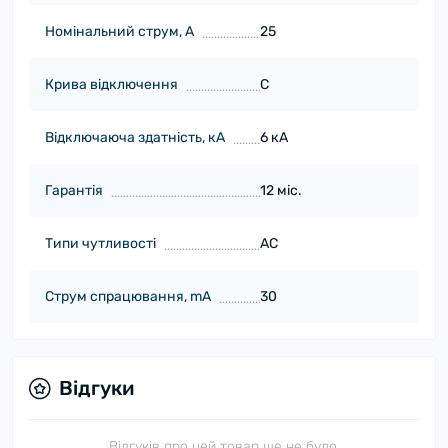
Номінальний струм, А
25
Крива відключення
C
Відключаюча здатність, кА
6 кА
Гарантія
12 міс.
Типи чутливості
AC
Струм спрацювання, mA
30
Відгуки
Відгуків про цей товар ще не було.