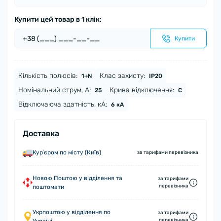
Купити цей товар в 1 клік:
Купити
Кількість полюсів:
Клас захисту:
1+N
IP20
Номінальний струм, А:
Крива відключення:
25
C
Відключаюча здатність, кА:
6 кА
Доставка
Курʼєром по місту (Київ)
за тарифами перевізника
Новою Поштою у відділення та
за тарифами
перевізника
поштомати
Укрпоштою у відділення по
за тарифами
перевізника