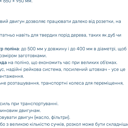
× 650 × 950 мм.
овий двигун дозволяє працювати далеко від розетки, на
статньо навіть для твердих порід дерева, таких як дуб чи
р поліна
: до 500 мм у довжину і до 400 мм в діаметрі, щоб
озміром заготовками.
нда
на поліно, що економить час при великих об’ємах.
ус, надійні рейкова система, посилений штовхач - усе це
вантаження.
ьне розташування, транспортні колеса для переміщення,
усиль при транспортуванні.
нзиновим двигунам.
овувати двигун (масло, фільтри).
о з великою кількістю сучків, розкол може бути складніш