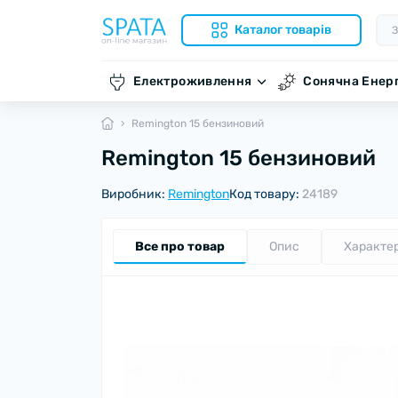
Каталог товарів
Електроживлення
Сонячна Енер
Remington 15 бензиновий
Remington 15 бензиновий
Виробник:
Remington
Код товару:
24189
Все про товар
Опис
Характе