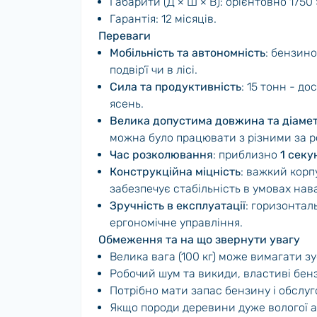
Габарити (Д × Ш × В): орієнтовно 1750 
Гарантія: 12 місяців.
Переваги
Мобільність та автономність
: бензин
подвір’ї чи в лісі.
Сила та продуктивність
: 15 тонн - до
ясень.
Велика допустима довжина та діамет
можна було працювати з різними за р
Час розколювання
: приблизно
1 секу
Конструкційна міцність
: важкий корп
забезпечує стабільність в умовах на
Зручність в експлуатації
: горизонтал
ергономічне управління.
Обмеження та на що звернути увагу
Велика вага (100 кг) може вимагати з
Робочий шум та викиди, властиві бе
Потрібно мати запас бензину і обслуг
Якщо породи деревини дуже вологої аб