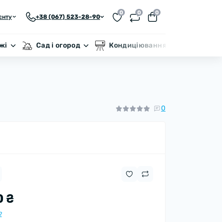
0
0
0
єнту
+38 (067) 523-28-90
жі
Сад і огород
Кондиціювання
Бренд
0
0 ₴
?