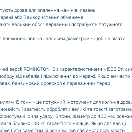
тують дрова для опалення, камінів, лазень.
мережі або її використання обмежене.
 мають великий обсяг деревини і потребують потужного
ю довжиною поліна і великим діаметром - щоб не різати
чні версії REMINGTON 15 з характеристиками ~1500 Вт, сил
ободу від кабелів і підключення до мережі. Якщо ви часто
мовах, бензиновий дровокол є переважним перед
ллям 15 тонн - це потужний інструмент для коління дров,
омність і здатність обробляти великі та товсті заготовки
користувачі: сила удару 15 тонн, діаметр до 400 мм, довжи
вага близько 100 кг, гарантія 12 місяців. Якщо для вас ці
може бути саме тим рішенням, яке дає змогу працювати