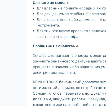
Для кого ця модель
Для власників приватних садиб, які го
Для дач, де немає стабільної електро
Для лісозаготівель або фермерів, які
інструмента.
Для тих, хто шукає дровокол з велико
заготовки «під розмір».
Порівняння з аналогами
Хоча багато магазинів описують електри
зручність бензинового двигуна дають св
працюєте в польових або віддалених у
електричним аналогом.
REMINGTON 15 бензиновий дровокол зуси
оптимальний для умов, де потрібна автон
Основні ключові параметри, які шукали 
до 500 мм, швидкість роботи ~1 секунда, 
характеристики важливі - цей агрегат 