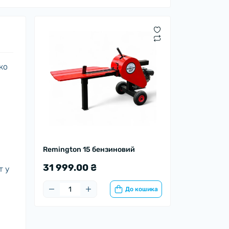
ко
Remington 15 бензиновий
31 999.00 ₴
т у
До кошика