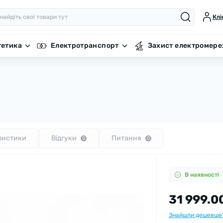
Клі
гетика
Електротранспорт
Захист електромере
ристики
Відгуки
Питання
0
0
В наявності
31 999.0
Знайшли дешевше