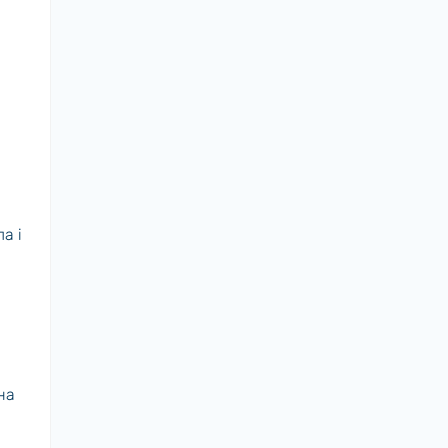
а і
.
на