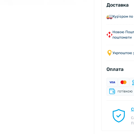
Доставка
Курʼєром по 
Новою Пошто
поштомати
Укрпоштою у
Оплата
готівкою
С
С
П