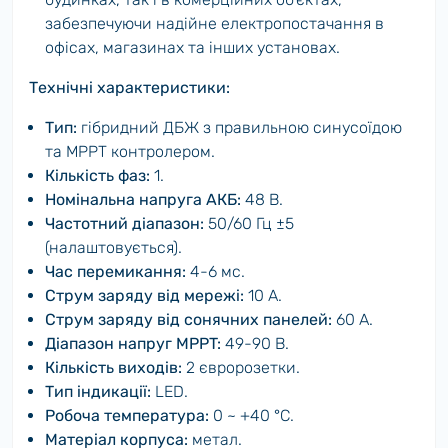
забезпечуючи надійне електропостачання в
офісах, магазинах та інших установах.
Технічні характеристики:
Тип:
гібридний ДБЖ з правильною синусоїдою
та MPPT контролером.
Кількість фаз:
1.
Номінальна напруга АКБ:
48 В.
Частотний діапазон:
50/60 Гц ±5
(налаштовується).
Час перемикання:
4-6 мс.
Струм заряду від мережі:
10 А.
Струм заряду від сонячних панелей:
60 А.
Діапазон напруг MPPT:
49-90 В.
Кількість виходів:
2 євророзетки.
Тип індикації:
LED.
Робоча температура:
0 ~ +40 °C.
Матеріал корпуса:
метал.