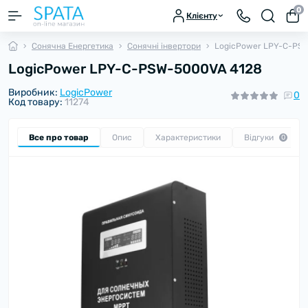
0
Клієнту
Сонячна Енергетика
Сонячні інвертори
LogicPower LPY-С-PS
LogicPower LPY-С-PSW-5000VA 4128
Виробник:
LogicPower
0
Код товару:
11274
Все про товар
Опис
Характеристики
Відгуки
0