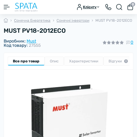
0
Клієнту
Сонячна Енергетика
Сонячні інвертори
MUST PV18-2012ECO
MUST PV18-2012ECO
Виробник:
Must
0
Код товару:
27555
Все про товар
Опис
Характеристики
Відгуки
0