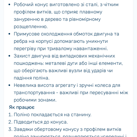
Робочий конус виготовлено зі сталі, з чітким
профілем витків, що сприяє плавному
зануренню в дерево та рівномірному
розщепленню.
Примусове охолодження обмоток двигуна та
ребра на корпусі допомагають уникнути
перегріву при тривалому навантаженні.
Захист двигуна від випадкових механічних
пошкоджень: металеві дуги або інші елементи,
що оберігають важливі вузли від ударів чи
падіння поліна.
Невелика висота агрегату і зручні колеса для
транспортування - важливі при пересуванні між
робочими зонами.
Як працює
Поліно покладається на станину.
Підводиться до конуса.
Завдяки обертовому конусу з профілем витків
поліно занурюється, розщеплюється усередині і