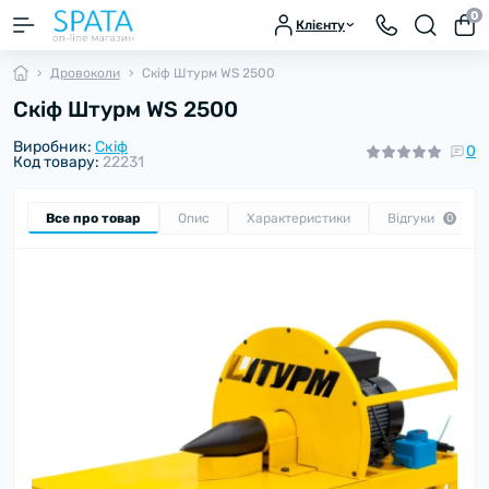
0
Клієнту
Дровоколи
Скіф Штурм WS 2500
Скіф Штурм WS 2500
Виробник:
Скіф
0
Код товару:
22231
Все про товар
Опис
Характеристики
Відгуки
0