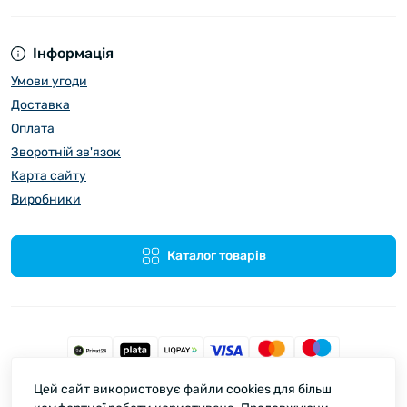
Інформація
Умови угоди
Доставка
Оплата
Зворотній зв'язок
Карта сайту
Виробники
Каталог товарів
Цей сайт використовує файли cookies для більш
Spata © 2026