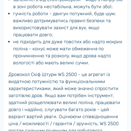
в зоні робота нестабільна, можуть бути збої;
гучність роботи - двигун потужний, буде шум;
важливо дотримуватись правил безпеки та
використовувати захист для вух, якщо
працювати довго;
не підходить для дуже товстих або надто мокрих
поліна - конус може мати обмеження по
проникненню та розколу, якщо дрова надто
вологості або мають великі сучки.
Дровокол Скіф Штурм WS 2500 - це агрегат із
видатною потужністю та функціональними
характеристиками, який може значно спростити
заготівлю дров. Якщо вам потрібен інструмент,
здатний розщеплювати великі поліна, працювати
довго і надійно, слугувати багато років - цей
варіант вартий уваги. Оцінюючи співвідношення
ціна / можливості / гарантія / зручність, WS 2500
постає сильним рішенням для побутового